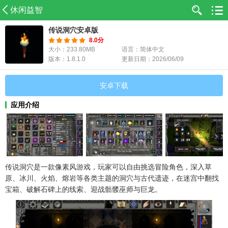
休闲益智
传说洞穴安卓版
8.0分
大小：233.80MB
语言：简体中文
版本：1.8.1.0
更新日期：2026/06/09
安卓下载
应用介绍
传说洞穴是一款像素风游戏，玩家可以自由挑选冒险角色，深入草
原、冰川、火焰、熔岩等各类主题的洞穴与古代遗迹，在迷宫中翻找
宝箱、破解石碑上的线索、迎战骷髅巫师与巨龙。