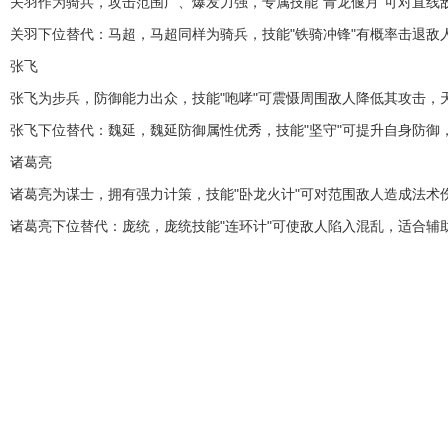
关羽作为骑兵，攻击范围广、爆发力强，专属技能"青龙偃月"可对直线
关羽下位替代：马超，马超同样为骑兵，技能"铁骑冲锋"有概率击退敌
张飞
张飞为步兵，防御能力出众，技能"咆哮"可震慑周围敌人降低其攻击，
张飞下位替代：魏延，魏延防御属性优秀，技能"坚守"可提升自身防御
诸葛亮
诸葛亮为谋士，拥有强力计策，技能"卧龙火计"可对范围敌人造成法术
诸葛亮下位替代：庞统，庞统技能"连环计"可使敌人陷入混乱，适合辅