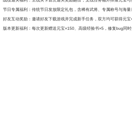
战役通关福利：主线关卡首次通关奖励翻倍，支线任务额外掉落元宝与
节日专属福利：传统节日发放限定礼包，含稀有武将、专属称号与海量
好友互动奖励：邀请好友下载游戏并完成新手任务，双方均可获得元宝×1
版本更新福利：每次更新赠送元宝×150、高级经验书×5，修复bug同