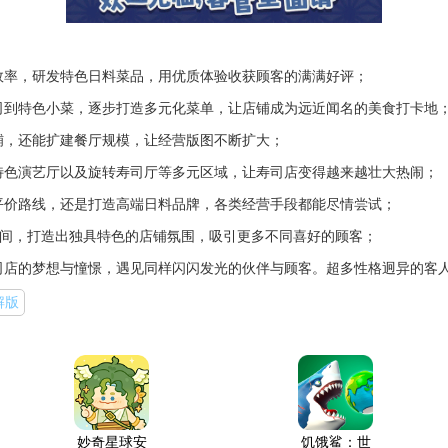
效率，研发特色日料菜品，用优质体验收获顾客的满满好评；
司到特色小菜，逐步打造多元化菜单，让店铺成为远近闻名的美食打卡地
铺，还能扩建餐厅规模，让经营版图不断扩大；
特色演艺厅以及旋转寿司厅等多元区域，让寿司店变得越来越壮大热闹；
平价路线，还是打造高端日料品牌，各类经营手段都能尽情尝试；
包间，打造出独具特色的店铺氛围，吸引更多不同喜好的顾客；
司店的梦想与憧憬，遇见同样闪闪发光的伙伴与顾客。超多性格迥异的客
解版
妙奇星球安
饥饿鲨：世