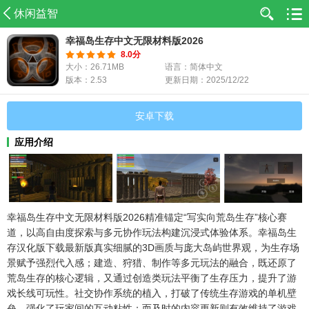
休闲益智
幸福岛生存中文无限材料版2026
8.0分
大小：26.71MB
语言：简体中文
版本：2.53
更新日期：2025/12/22
安卓下载
应用介绍
幸福岛生存中文无限材料版2026精准锚定“写实向荒岛生存”核心赛
道，以高自由度探索与多元协作玩法构建沉浸式体验体系。幸福岛生
存汉化版下载最新版真实细腻的3D画质与庞大岛屿世界观，为生存场
景赋予强烈代入感；建造、狩猎、制作等多元玩法的融合，既还原了
荒岛生存的核心逻辑，又通过创造类玩法平衡了生存压力，提升了游
戏长线可玩性。社交协作系统的植入，打破了传统生存游戏的单机壁
垒，强化了玩家间的互动粘性；而及时的内容更新则有效维持了游戏