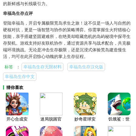
的新鲜感与长线吸引力。
幸福岛生存点评
登陆幸福岛，开启专属极限荒岛求生之旅！这不仅是一场人与自然的
硬核对抗，更是一场智慧与协作的策略博弈。你需掌握生火狩猎核心
技能，亲手搭建坚固避难所，在绝美却暗藏危机的岛屿秘境中探寻生
存契机。游戏支持好友联机协作，通过资源共享与战术配合，共克极
端环境挑战。无论是冲击生存极限，还是沉浸式体验荒岛建造慢生
活，均可在此开启惊心动魄的掌上生存征程。
标签
：
幸福岛生存无限材料
幸福岛生存汉化版
幸福岛生存中文
猜你喜欢
开心合成安
迷局脱困官
妙奇星球安
饥饿鲨：世
卓版
方版
卓版
界官方版