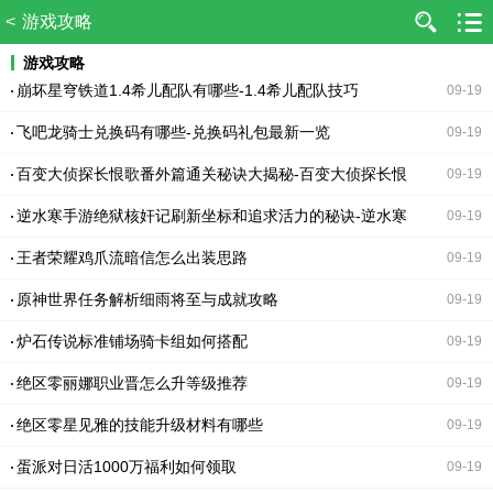
<
游戏攻略
游戏攻略
崩坏星穹铁道1.4希儿配队有哪些-1.4希儿配队技巧
09-19
飞吧龙骑士兑换码有哪些-兑换码礼包最新一览
09-19
百变大侦探长恨歌番外篇通关秘诀大揭秘-百变大侦探长恨
09-19
歌番外篇通关答案
逆水寒手游绝狱核奸记刷新坐标和追求活力的秘诀-逆水寒
09-19
手游绝狱核奸记刷新坐标
王者荣耀鸡爪流暗信怎么出装思路
09-19
原神世界任务解析细雨将至与成就攻略
09-19
炉石传说标准铺场骑卡组如何搭配
09-19
绝区零丽娜职业晋怎么升等级推荐
09-19
绝区零星见雅的技能升级材料有哪些
09-19
蛋派对日活1000万福利如何领取
09-19