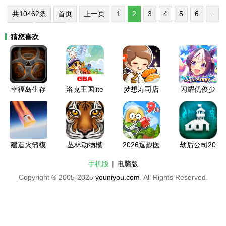
共10462条
首页
上一页
1
2
3
4
5
6
..
1047
下一页
猜您喜欢
幸福岛生存
洛克王国lite
梦想寿司店
闪耀优俊少
中文无限材
版安卓下载
破解版2026
女台服官网
料版2026
全新版本
入口下载安
装
建造火箭模
丛林动物模
2026逗趣医
劫后公司20
拟器全部解
拟器全部解
院无限钞票
26最新版下
手机版
|
电脑版
锁汉化版20
锁版2026
无限钻石下
载
Copyright ® 2005-2025
youniyou.com
. All Rights Reserved.
26
载安装