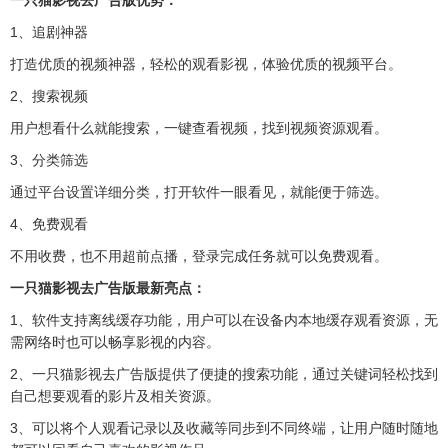
一只猫影视去广告版优势：
1、追剧神器
打造优质的视频神器，轻松的观看影视，体验优质的视频平台。
2、搜索视频
用户想看什么就能搜索，一键查看视频，找到视频资源观看。
3、分类筛选
通过平台设置详细分类，打开软件一眼看见，就能便于筛选。
4、免费观看
不用收费，也不用超前点播，登录完成任务就可以免费观看。
一只猫影视去广告版最新亮点：
1、软件支持离线缓存功能，用户可以在设备内本地缓存观看资源，无
需网络时也可以畅享影视的内容。
2、一只猫影视去广告版提供了便捷的搜索功能，通过关键词轻松找到
自己想要观看的影片及相关资源。
3、可以将个人观看记录以及收藏等同步到不同终端，让用户随时随地