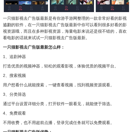
一只猫影视去广告版最新是有你游手游网整理的一款非常好看的影视
追剧
的软件，在一只猫影视去广告版最新中你可以看到很多好看的影
视资源哦，而且在多种影视资源，海量电影来说还是很不错的，喜欢
看电影的话就来试试一只猫影视去广告版最新。
一只猫影视去广告版最新怎么样：
1、追剧神器
打造优质的视频神器，轻松的观看影视，体验优质的视频平台。
2、搜索视频
用户想看什么就能搜索，一键查看视频，找到视频资源观看。
3、分类筛选
通过平台设置详细分类，打开软件一眼看见，就能便于筛选。
4、免费观看
不用收费，也不用超前点播，登录完成任务就可以免费观看。