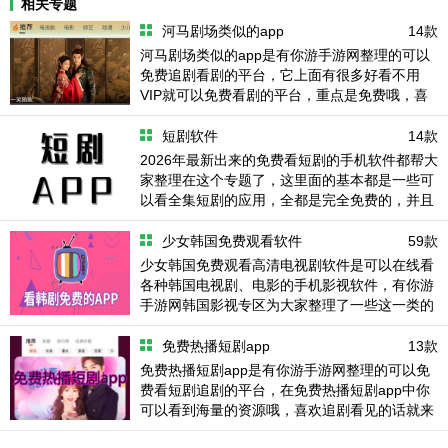
相关专题
载
河马剧场类似的app
14款
河马剧场类似的app是有你游手游网整理的可以
免费追剧看剧的平台，它上面有很多好看不用
VIP就可以免费看剧的平台，重点是免费哦，喜
欢看剧追剧就来试试河马剧场类似的app。
短剧软件
14款
2026年最新出来的免费看短剧的手机软件都帮大
家整理在这个专题了，这里面的基本都是一些可
以看全集短剧的应用，全都是完全免费的，并且
没有广告之类的，喜欢在手机上刷短剧的可以下
载试试哦！
少女韩国免费观看软件
59款
少女韩国免费观看高清电视剧软件是可以在线看
各种韩国电视剧、电影的手机影视软件，有你游
手游网韩国影视专区为大家整理了一些这一类的
软件，喜欢看韩剧的可以下载。
免费热播短剧app
13款
免费热播短剧app是有你游手游网整理的可以免
费看短剧追剧的平台，在免费热播短剧app中你
可以看到海量的资源哦，喜欢追剧看见的话就来
试试免费热播短剧app。