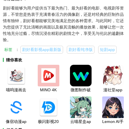
剧好看能够为用户提供当下最为热门、最为好看的电影、电视剧等资
源，不管您是热衷于充满青春活力的偶像剧，还是对经典的巨制作品
情有独钟，剧好看都能够完美地满足您的各种需求。与此同时，它还
为您提供了无比清晰的画面以及极其流畅的播放效果，能够让您一次
性地充分过瘾，尽情沉浸在精彩的剧情之中，享受无与伦比的
追剧
体
验。
标签
：
剧好看影视app最新版
剧好看纯净版
短剧app
猜你喜欢
喵呜漫画去
MINO 4K
微图制作破
漫社堂app
广告版
解版
手机版
像宿动漫ap
极闪影视20
云喵星盒ap
Lemon AI手
p最新版本
26官方版下
p安卓版
机版