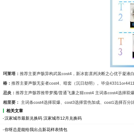
珂莱塔：
推荐主要声骸异构武装cost4，新冰套凛冽决断之心优于凝液白霜，
椿：
推荐主要声骸无妄者cost4、暗套（沉日劫明）。毕业43311or44
忌炎：
推荐主声骸荐推带梦魇/普通飞廉之猩cost4 主词条cost4选择双
相里要：
主词条cost4选择双爆、cost3选择雷伤加成、cost1选
相关文章
汉家城市最新兑换码 汉家城市12月兑换码
你呀总是能给我出点新花样表情包