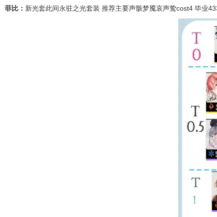
菲比：
新光套此间永驻之光套装 推荐主要声骸梦魇哀声鸷cost4 毕业433