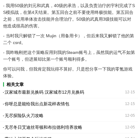
- 我用50级的刘元和武真，40级的承浩，以及负责治疗的宇利完成了S
S模拟战，在第4天结束。第五回合之前不要使用终极技能。第五回合
之前，狂用单体攻击技能并合理治疗。50级的武真用3级技能可以对
他造成很高的伤害。
- 当时我只解锁了一次 Mujin（用备用卡），但后来我又解锁了他的第
二个 csrd。
- 我昨晚刚把这个策略应用到我的Steam账号上，虽然我的运气不如第
一个账号，但进展却比第一个账号顺利得多。
你可以问我，但我肯定我玩得不算好。只是想分享一下我的零氪游戏
体验。
相关文章
汉家城市最新兑换码 汉家城市12月兑换码
12-15
你呀总是能给我出点新花样表情包
12-15
无尽探险队火刀攻略
12-05
无尽冬日艾迪丝哥顿和布拉德利培养攻略
12-05