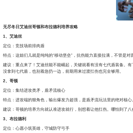
无尽冬日艾迪丝哥顿和布拉德利培养攻略
1、艾迪丝
定位：竞技场前排肉盾
特点：这姐们儿就是纯纯的“移动堡垒”，抗伤能力直接拉满，不管是对
建议：重点来了！艾迪丝能不能崛起，关键就看有没有七代盾装备。有
没拿到七代盾，也别着急扔一边，前期用来过渡扛伤也完全够用。
2、哥顿
定位：集结进攻类矛，盾矛流核心
特点：进攻端的狠角色，输出爆发力超强，是盾矛流玩法里的绝对核心
建议：哥顿的培养方向就认准进攻就行，别想着让他扛伤。哪怕到了八
3、布拉德利
定位：心愿小筑英雄，守城防守弓手