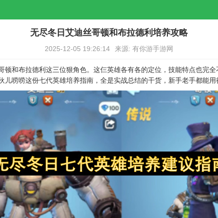
无尽冬日艾迪丝哥顿和布拉德利培养攻略
2025-12-05 19:26:14
来源: 有你游手游网
哥顿和布拉德利这三位狠角色。这仨英雄各有各的定位，技能特点也完全
伙儿唠唠这份七代英雄培养指南，全是实战总结的干货，新手老手都能用