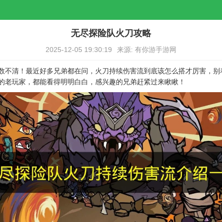
无尽探险队火刀攻略
2025-12-05 19:30:19
来源: 有你游手游网
数不清！最近好多兄弟都在问，火刀持续伤害流到底该怎么搭才厉害，别
的老玩家，都能看得明明白白，感兴趣的兄弟赶紧过来瞅瞅！