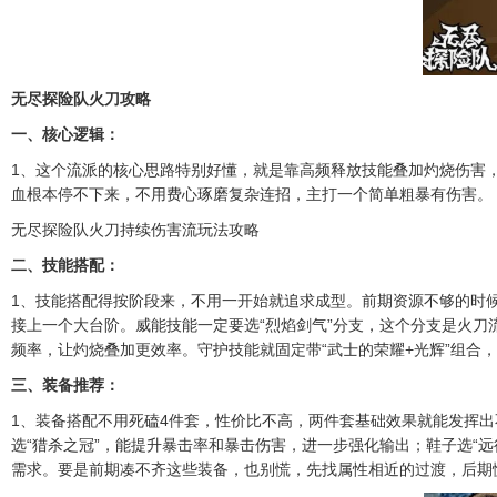
无尽探险队火刀攻略
一、核心逻辑：
1、这个流派的核心思路特别好懂，就是靠高频释放技能叠加灼烧伤害，
血根本停不下来，不用费心琢磨复杂连招，主打一个简单粗暴有伤害。
无尽探险队火刀持续伤害流玩法攻略
二、技能搭配：
1、技能搭配得按阶段来，不用一开始就追求成型。前期资源不够的时候
接上一个大台阶。威能技能一定要选“烈焰剑气”分支，这个分支是火刀
频率，让灼烧叠加更效率。守护技能就固定带“武士的荣耀+光辉”组合
三、装备推荐：
1、装备搭配不用死磕4件套，性价比不高，两件套基础效果就能发挥出
选“猎杀之冠”，能提升暴击率和暴击伤害，进一步强化输出；鞋子选“
需求。要是前期凑不齐这些装备，也别慌，先找属性相近的过渡，后期