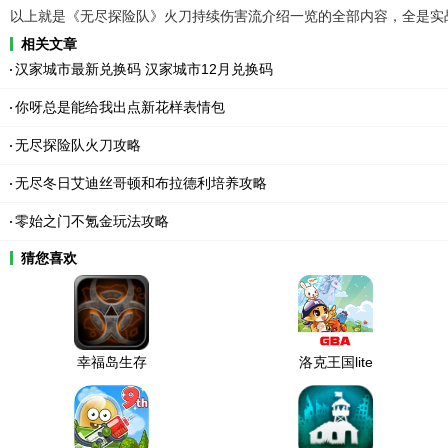
以上就是《无尽探险队》火刀持续伤害流介绍一览的全部内容，全是实
相关文章
汉家城市最新兑换码 汉家城市12月兑换码
你呀总是能给我出点新花样表情包
无尽探险队火刀攻略
无尽冬日艾迪丝哥顿和布拉德利培养攻略
零始之门不氪金玩法攻略
猜您喜欢
幸福岛生存
洛克王国lite
中文无限材
版安卓下载
料版2026