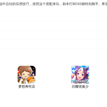
战中总结的实用技巧，按照这个搭配来玩，刷本打BOSS都特别顺手。希
梦想寿司店
闪耀优俊少
破解版2026
女台服官网
全新版本
入口下载安
装