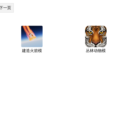
下一页
建造火箭模
丛林动物模
拟器全部解
拟器全部解
锁汉化版20
锁版2026
26