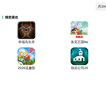
共10
猜您喜欢
幸福岛生存
洛克王国lite
中文无限材
版安卓下载
料版2026
2026逗趣医
劫后公司20
院无限钞票
26最新版下
无限钻石下
载
载安装